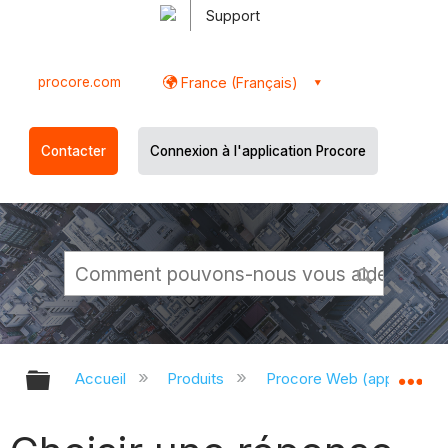
Support
procore.com
France (Français)
Contacter
Connexion à l'application Procore
Développer/réduire la hiérarchie g
Dé
Accueil
Produits
Procore Web (app.proco