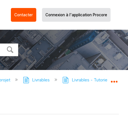
Contacter
Connexion à l'application Procore
projet
Livrables
Livrables - Tutoriels
Af
Dév