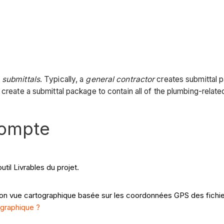
e
submittals
. Typically, a
general contractor
creates submittal pa
create a submittal package to contain all of the plumbing-related
compte
util Livrables du projet.
tion vue cartographique basée sur les coordonnées GPS des fichie
ographique ?