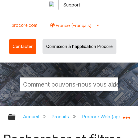
Support
procore.com
France (Français)
Contacter
Connexion à l'application Procore
Développer/réduire la hiérarchie g
Dé
Accueil
Produits
Procore Web (app.proco