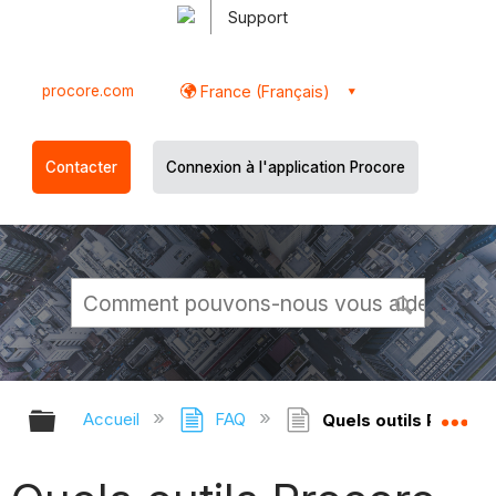
Support
procore.com
France (Français)
Contacter
Connexion à l'application Procore
Développer/réduire la hiérarchie g
Dé
Accueil
FAQ
Quels outils Procore