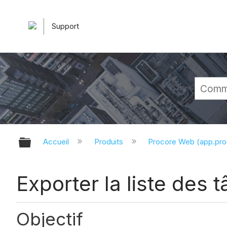
Support
Développer/réduire la hiérarchie 
Accueil
Produits
Procore Web (app.pr
Exporter la liste des 
Objectif