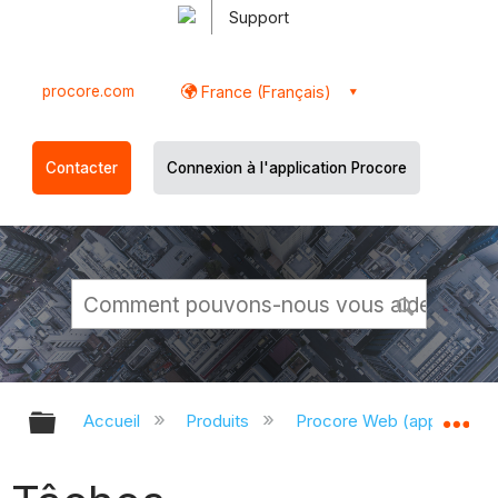
Support
procore.com
France (Français)
Contacter
Connexion à l'application Procore
Développer/réduire la hiérarchie g
Dé
Accueil
Produits
Procore Web (app.proco