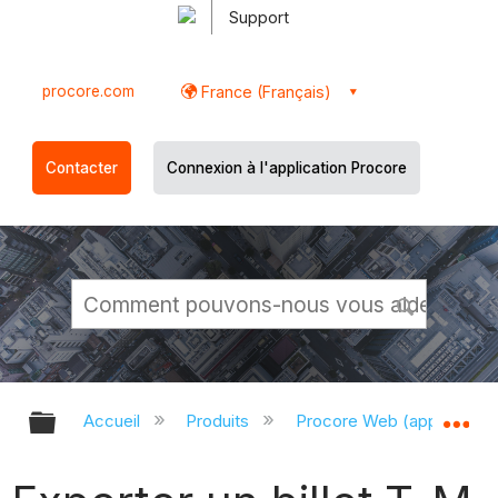
Support
procore.com
France (Français)
Contacter
Connexion à l'application Procore
Développer/réduire la hiérarchie g
Dé
Accueil
Produits
Procore Web (app.proco