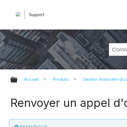
Support
Développer/réduire la hiérarchie 
Accueil
Produits
Gestion financière du p
Renvoyer un appel d'o