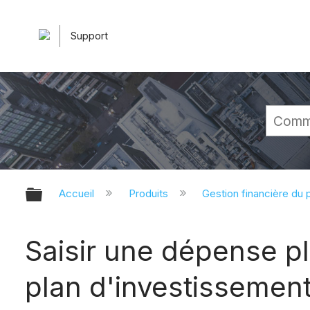
Support
Développer/réduire la hiérarchie 
Accueil
Produits
Gestion financière du p
Saisir une dépense pla
plan d'investissement