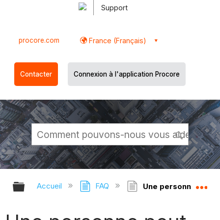
Support
procore.com
France (Français)
Contacter
Connexion à l'application Procore
Développer/réduire la hiérarchie g
Dé
Accueil
FAQ
Une personne peut-el