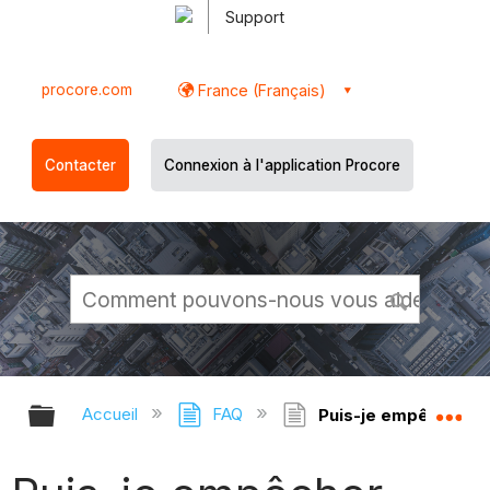
Support
procore.com
France (Français)
Contacter
Connexion à l'application Procore
Développer/réduire la hiérarchie g
Dé
Accueil
FAQ
Puis-je empêcher l'e