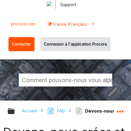
Support
procore.com
France (Français)
Contacter
Connexion à l'application Procore
Développer/réduire la hiérarchie g
Dé
Accueil
FAQ
Devons-nous créer et