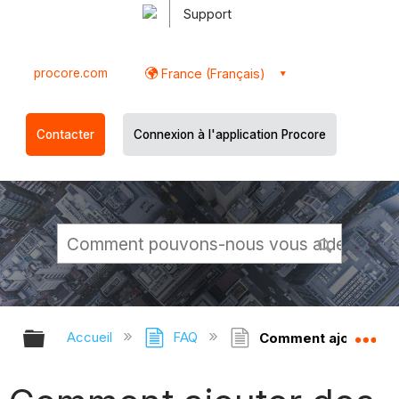
Support
procore.com
France (Français)
Contacter
Connexion à l'application Procore
Développer/réduire la hiérarchie g
Dé
Accueil
FAQ
Comment ajouter des 