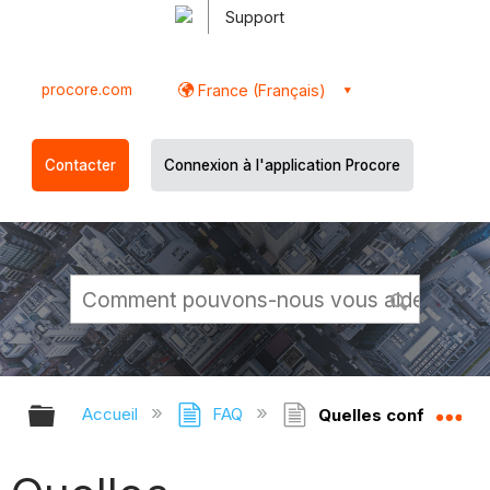
Support
procore.com
France (Français)
Contacter
Connexion à l'application Procore
Développer/réduire la hiérarchie g
Dé
Accueil
FAQ
Quelles configurati