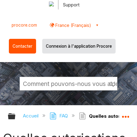
Support
procore.com
France (Français)
Contacter
Connexion à l'application Procore
Développer/réduire la hiérarchie g
Dé
Accueil
FAQ
Quelles autorisations