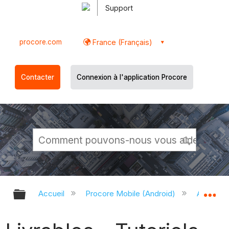
Support
procore.com
France (Français)
Contacter
Connexion à l'application Procore
Développer/réduire la hiérarchie g
Dé
Accueil
Procore Mobile (Android)
Applicati