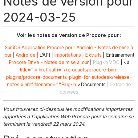
Notes de version pour
2024-03-25
Voir les notes de version de Procore pour :
Sur iOS
Application Procore pour Android - Notes de mise à
jour
|
Androïde |
L’API |
Importations
|
Extraits
| Entraînement
Procore Drive - Notes de mise à jour
|
Plug-in VDC
| <a
title=" » href.path="//products/procore-bim-
plugins/procore-documents-plugin-for-autodesk/release-
notes » href.filename=""Plug-in
>Documents |
Extrait de
données
Vous trouverez ci-dessous les modifications importantes
apportées à l'application Web Procore pour la semaine se
terminant le vendredi 22 mars 2024.