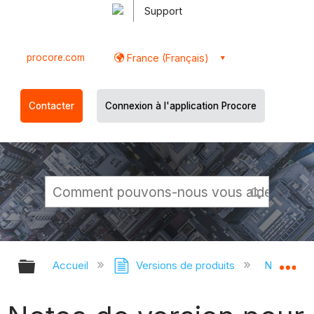
Support
procore.com
France (Français)
Contacter
Connexion à l'application Procore
Développer/réduire la hiérarchie g
Dé
Accueil
Versions de produits
Notes de 