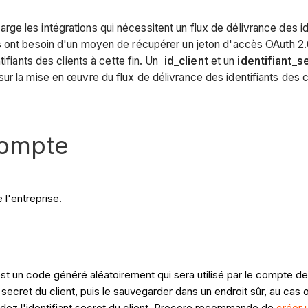
e les intégrations qui nécessitent un flux de délivrance des id
ns ont besoin d'un moyen de récupérer un jeton d'accès OAuth 2.
tifiants des clients à cette fin. Un
id_client
et un
identifiant_s
r la mise en œuvre du flux de délivrance des identifiants des cl
compte
 l'entreprise.
 est un code généré aléatoirement qui sera utilisé par le compte de
secret du client, puis le sauvegarder dans un endroit sûr, au cas o
dez l'identifiant secret du client, Procore recommande de
créer 