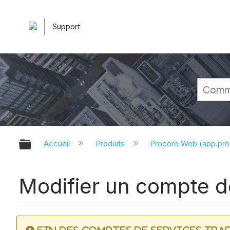
Support
Développer/réduire la hiérarchie 
Accueil
Produits
Procore Web (app.pr
Modifier un compte d