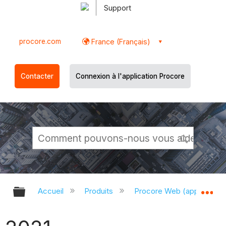
Support
procore.com
France (Français)
Contacter
Connexion à l'application Procore
Développer/réduire la hiérarchie g
Dé
Accueil
Produits
Procore Web (app.proco