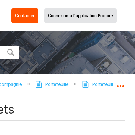
Contacter
Connexion à l'application Procore
 compagnie
Portefeuille
Portefeuille - Tutori
Dév
ets