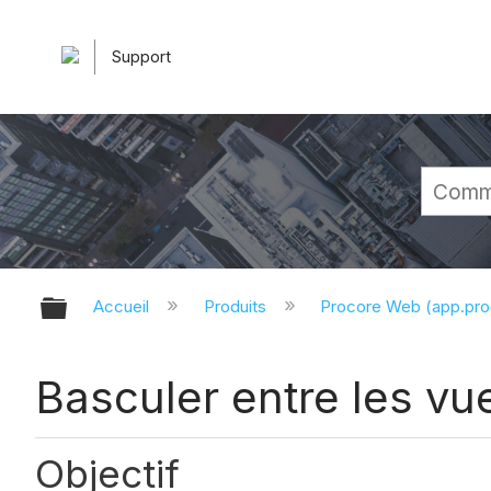
Support
Développer/réduire la hiérarchie 
Accueil
Produits
Procore Web (app.pr
Basculer entre les vue
Objectif