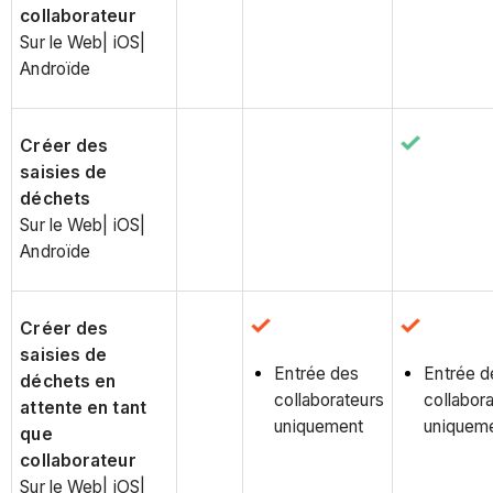
collaborateur
Sur le Web| iOS|
Androïde
Créer des
saisies de
déchets
Sur le Web| iOS|
Androïde
Créer des
saisies de
Entrée des
Entrée d
déchets en
collaborateurs
collabor
attente en tant
uniquement
uniquem
que
collaborateur
Sur le Web| iOS|