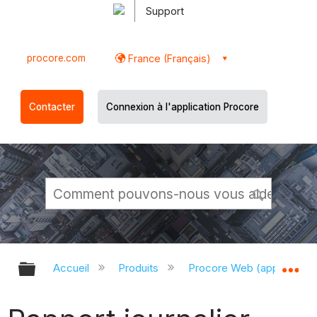
Support
procore.com
France (Français)
Contacter
Connexion à l'application Procore
Développer/réduire la hiérarchie g
Dé
Accueil
Produits
Procore Web (app.proco