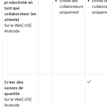
Entrée des
Entrée d
productivité en
collaborateurs
collabor
tant que
uniquement
uniquem
collaborateur (en
attente)
Sur le Web| iOS|
Androïde
Créer des
saisies de
quantité
Sur le Web| iOS|
Androïde