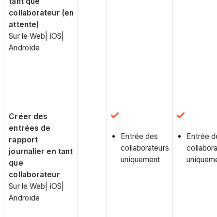
tant que
collaborateur (en
attente)
Sur le Web| iOS|
Androïde
Créer des
entrées de
Entrée des
Entrée d
rapport
collaborateurs
collabor
journalier en tant
uniquement
uniquem
que
collaborateur
Sur le Web| iOS|
Androïde