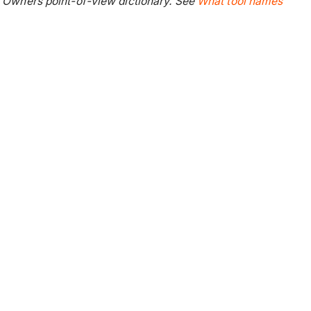
r Owners point-of-view dictionary. See
What tool names