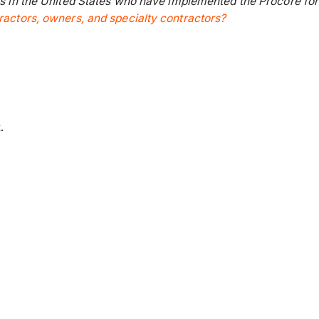
ers in the United States who have implemented the Procore fo
tractors, owners, and specialty contractors?
x
.