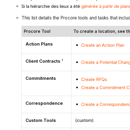
Si la hiérarchie des lieux a été
générée à partir de plan
This list details the Procore tools and tasks that inc
Procore Tool
To create a location, see thi
Action Plans
Create an Action Plan
1
Client Contracts
Create a Potential Chang
Commitments
Create RFQs
Create a Commitment C
Correspondence
Create a Corresponden
Custom Tools
(custom)