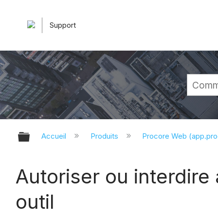
Support
Développer/réduire la hiérarchie 
Accueil
Produits
Procore Web (app.pr
Autoriser ou interdire
outil