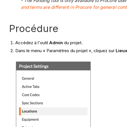
The Funding tool is only available to Procore us
and terms are different in Procore for general con
Procédure
Accédez à l'outil
Admin
du projet.
Dans le menu « Paramètres du projet », cliquez sur
Lieu