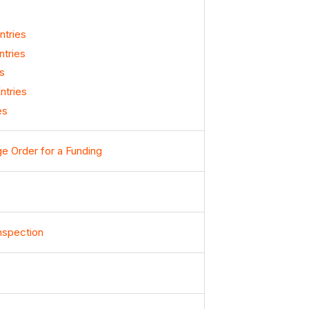
ntries
ntries
s
ntries
es
ge Order for a Funding
nspection