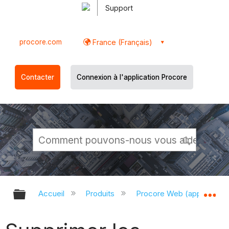
Support
procore.com
France (Français)
Contacter
Connexion à l'application Procore
Développer/réduire la hiérarchie g
Dé
Accueil
Produits
Procore Web (app.proco