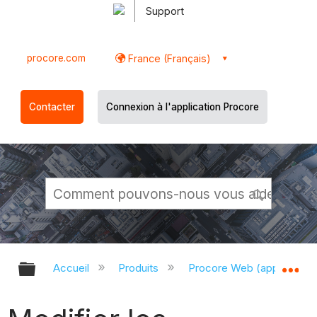
Support
procore.com
France (Français)
Contacter
Connexion à l'application Procore
Développer/réduire la hiérarchie g
Dé
Accueil
Produits
Procore Web (app.proco