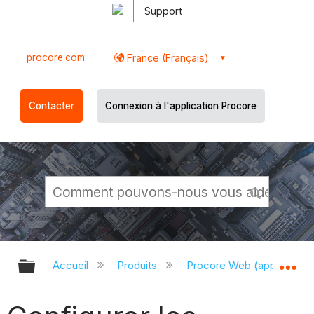
Support
procore.com
France (Français)
Contacter
Connexion à l'application Procore
Développer/réduire la hiérarchie g
Dé
Accueil
Produits
Procore Web (app.proco