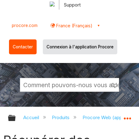
Support
procore.com
France (Français)
Contacter
Connexion à l'application Procore
Développer/réduire la hiérarchie g
Dé
Accueil
Produits
Procore Web (app.proco