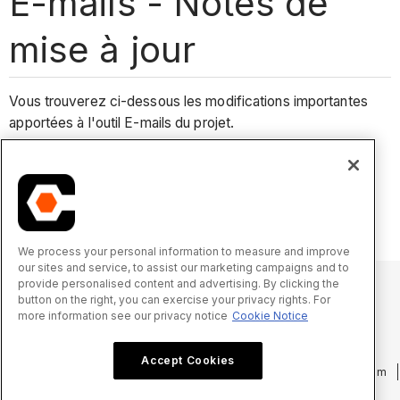
E-mails - Notes de
mise à jour
Vous trouverez ci-dessous les modifications importantes
apportées à l'outil E-mails du projet.
Changements récents
Aucun changement notable récent.
We process your personal information to measure and improve
our sites and service, to assist our marketing campaigns and to
provide personalised content and advertising. By clicking the
button on the right, you can exercise your privacy rights. For
more information see our privacy notice
Cookie Notice
© 2025 Procore Technologies, Inc.
Accept Cookies
Politique de confidentialité
Conditions d’utilisation
procore.com
Connexion