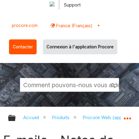
Support
procore.com
France (Français)
Contacter
Connexion à l'application Procore
Développer/réduire la hiérarchie g
Dé
Accueil
Produits
Procore Web (app.proco