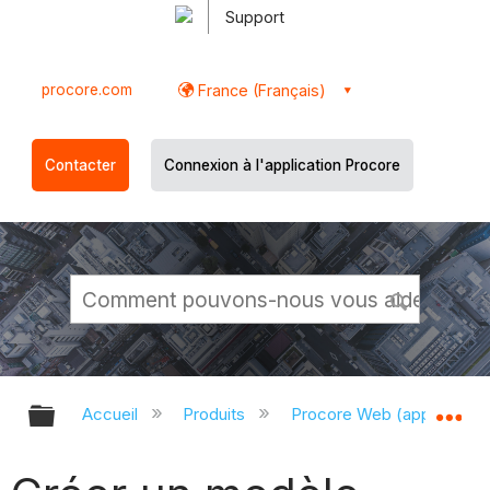
Support
procore.com
France (Français)
Contacter
Connexion à l'application Procore
Développer/réduire la hiérarchie g
Dé
Accueil
Produits
Procore Web (app.proco