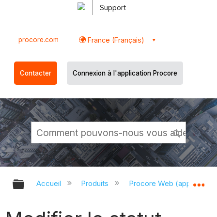
Support
procore.com
France (Français)
Contacter
Connexion à l'application Procore
Développer/réduire la hiérarchie g
Dé
Accueil
Produits
Procore Web (app.proco