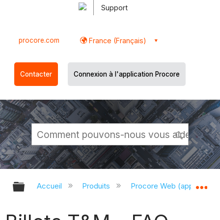
Support
procore.com
France (Français)
Contacter
Connexion à l'application Procore
Développer/réduire la hiérarchie g
Dé
Accueil
Produits
Procore Web (app.proco