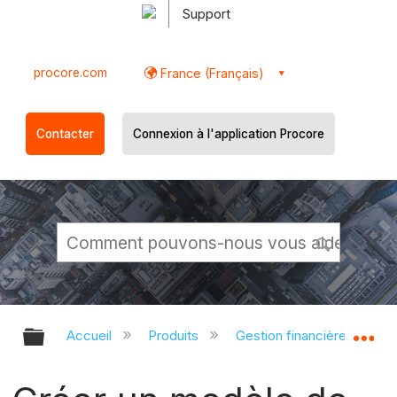
Support
procore.com
France (Français)
Contacter
Connexion à l'application Procore
Développer/réduire la hiérarchie g
Dé
Accueil
Produits
Gestion financière du porte