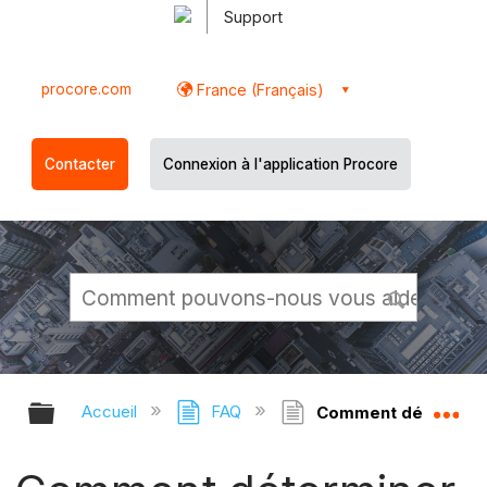
Support
procore.com
France (Français)
Contacter
Connexion à l'application Procore
Développer/réduire la hiérarchie g
Dé
Accueil
FAQ
Comment déterminer l