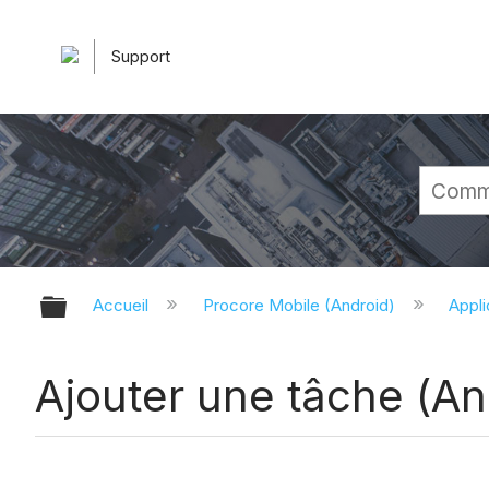
Support
Développer/réduire la hiérarchie 
Accueil
Procore Mobile (Android)
Appli
Ajouter une tâche (An