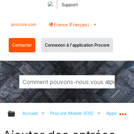
Support
procore.com
France (Français)
Contacter
Connexion à l'application Procore
Développer/réduire la hiérarchie g
Dé
Accueil
Procore Mobile (iOS)
Application P