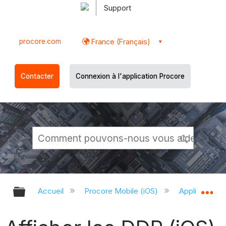
Support
procore.com
France (Français)
Contacter
Connexion à l'application Procore
Développer/réduire la hiérarchie g
Dé
Accueil
Procore Mobile (iOS)
Application P