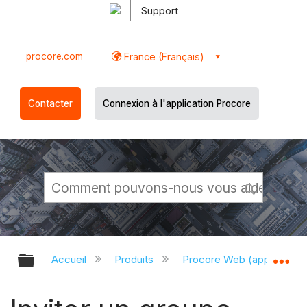
Support
procore.com
France (Français)
Contacter
Connexion à l'application Procore
Développer/réduire la hiérarchie g
Dé
Accueil
Produits
Procore Web (app.proco