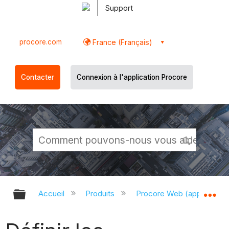
Support
procore.com
France (Français)
Contacter
Connexion à l'application Procore
Développer/réduire la hiérarchie g
Dé
Accueil
Produits
Procore Web (app.proco