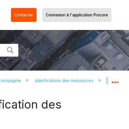
Contacter
Connexion à l'application Procore
 compagnie
planifications des ressources
planifi
Dév
fication des