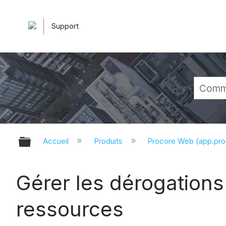
Support
Développer/réduire la hiérarchie 
Accueil
Produits
Procore Web (app.pr
Gérer les dérogations 
ressources