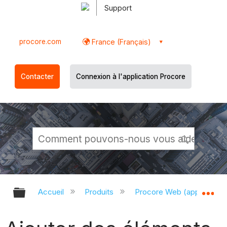
Support
procore.com
France (Français)
Contacter
Connexion à l'application Procore
Développer/réduire la hiérarchie g
Dé
Accueil
Produits
Procore Web (app.proco