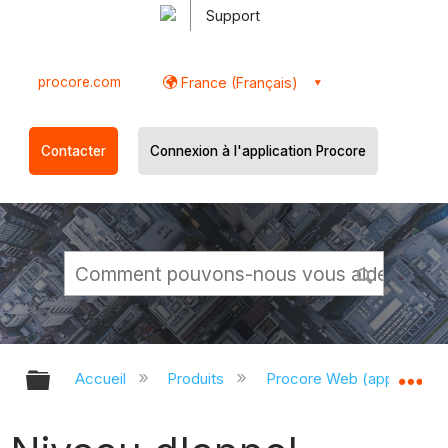
Support
procore.com
France (Français)
Contacter
Connexion à l'application Procore
Développer/réduire la hiérarchie g
Dé
Accueil
Produits
Procore Web (app.proco