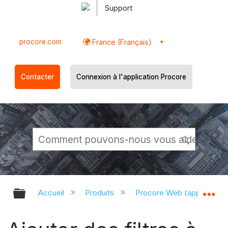
Support
procore.com
France (Français)
Contacter
Connexion à l'application Procore
Développer/réduire la hiérarchie g
Dé
Accueil
Produits
Procore Web (app.proco