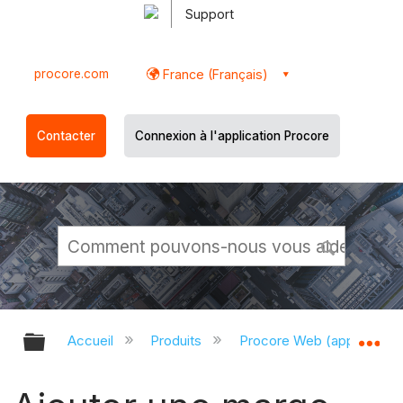
Support
procore.com
France (Français)
Contacter
Connexion à l'application Procore
Développer/réduire la hiérarchie g
Dé
Accueil
Produits
Procore Web (app.proco