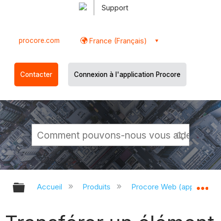
Support
procore.com
France (Français)
Contacter
Connexion à l'application Procore
Développer/réduire la hiérarchie g
Dé
Accueil
Produits
Procore Web (app.proco