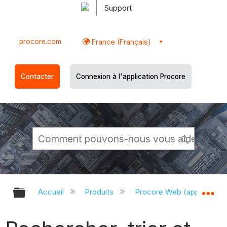
Support
procore.com
France (Français)
Contacter
Connexion à l'application Procore
Développer/réduire la hiérarchie g
Dé
Accueil
Produits
Procore Web (app.proco