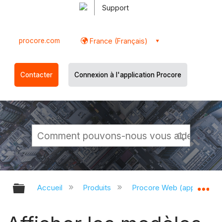
Support
procore.com
France (Français)
Contacter
Connexion à l'application Procore
Développer/réduire la hiérarchie g
Dé
Accueil
Produits
Procore Web (app.proco