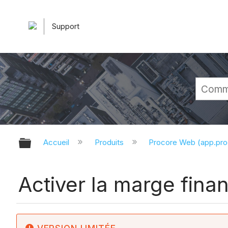
Support
Développer/réduire la hiérarchie 
Accueil
Produits
Procore Web (app.pr
Activer la marge fina