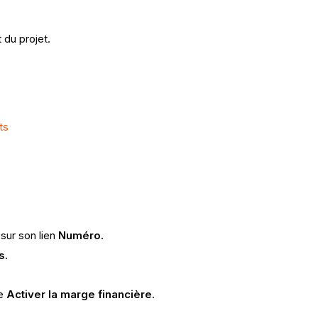
 du projet.
ts
 sur son lien
Numéro.
s
.
se
Activer la marge financière
.