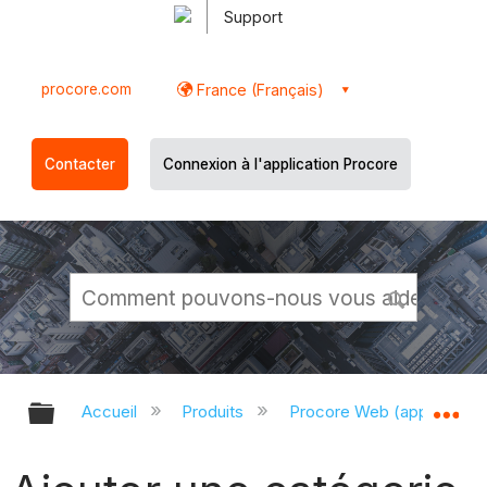
Support
procore.com
France (Français)
Contacter
Connexion à l'application Procore
Développer/réduire la hiérarchie g
Dé
Accueil
Produits
Procore Web (app.proco