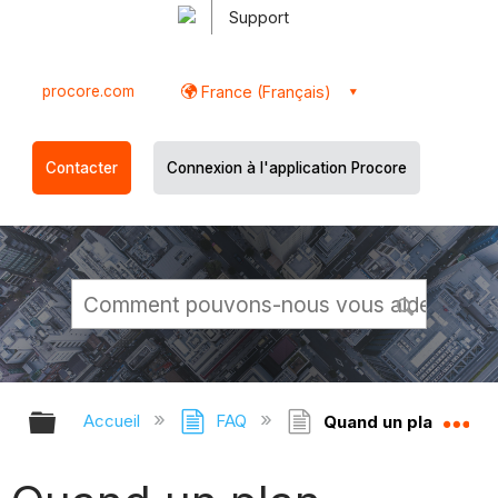
Support
procore.com
France (Français)
Contacter
Connexion à l'application Procore
Développer/réduire la hiérarchie g
Dé
Accueil
FAQ
Quand un plan d'acti