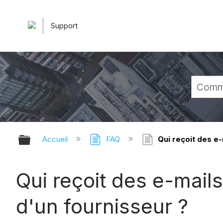
Support
Développer/réduire la hiérarchie 
Accueil
FAQ
Qui reçoit des e-
Qui reçoit des e-mails
d'un fournisseur ?