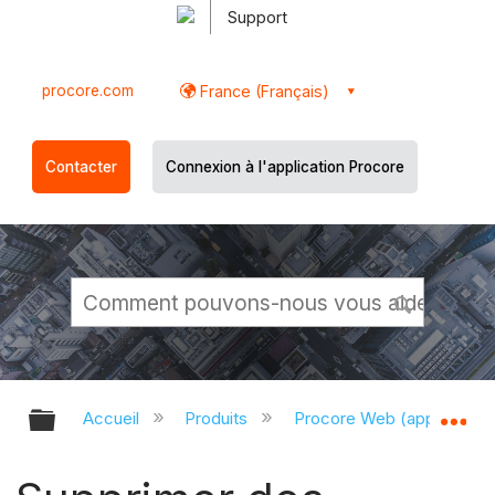
Support
procore.com
France (Français)
Contacter
Connexion à l'application Procore
Développer/réduire la hiérarchie g
Dé
Accueil
Produits
Procore Web (app.proco